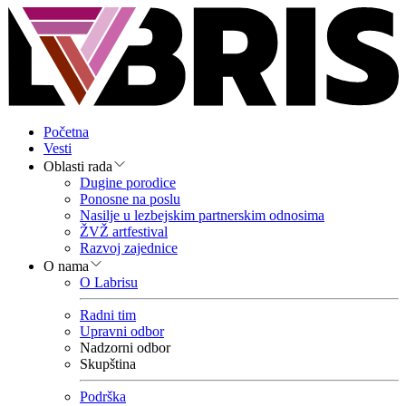
Početna
Vesti
Oblasti rada
Dugine porodice
Ponosne na poslu
Nasilje u lezbejskim partnerskim odnosima
ŽVŽ artfestival
Razvoj zajednice
O nama
O Labrisu
Radni tim
Upravni odbor
Nadzorni odbor
Skupština
Podrška