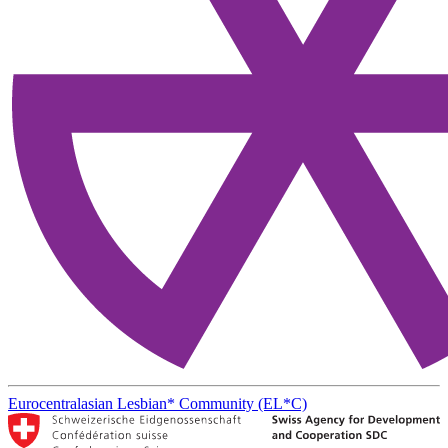
Eurocentralasian Lesbian* Community (EL*C)