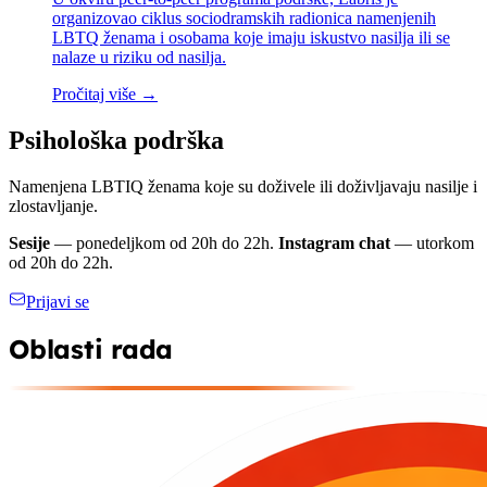
organizovao ciklus sociodramskih radionica namenjenih
LBTQ ženama i osobama koje imaju iskustvo nasilja ili se
nalaze u riziku od nasilja.
Pročitaj više →
Psihološka podrška
Namenjena LBTIQ ženama koje su doživele ili doživljavaju nasilje i
zlostavljanje.
Sesije
— ponedeljkom od 20h do 22h.
Instagram chat
— utorkom
od 20h do 22h.
Prijavi se
Oblasti rada