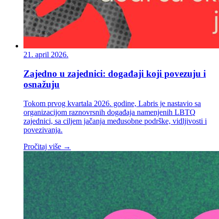
21. april 2026.
Zajedno u zajednici: događaji koji povezuju i
osnažuju
Tokom prvog kvartala 2026. godine, Labris je nastavio sa
organizacijom raznovrsnih događaja namenjenih LBTQ
zajednici, sa ciljem jačanja međusobne podrške, vidljivosti i
povezivanja.
Pročitaj više →