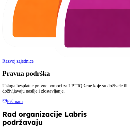
Razvoj zajednice
Pravna podrška
Usluga besplatne pravne pomoći za LBTIQ žene koje su doživele ili
doživljavaju nasilje i zlostavljanje.
Piši nam
Rad organizacije Labris
podržavaju