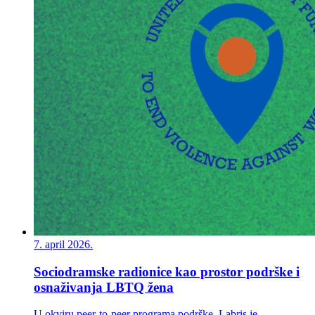
7. april 2026.
Sociodramske radionice kao prostor podrške i
osnaživanja LBTQ žena
U okviru peer-to-peer programa podrške, Labris je