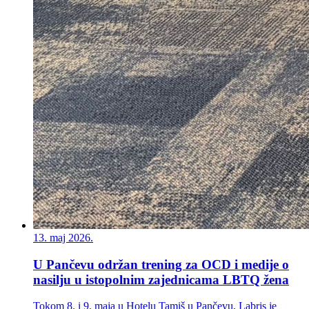
13. maj 2026.
U Pančevu održan trening za OCD i medije o
nasilju u istopolnim zajednicama LBTQ žena
Tokom 8. i 9. maja u Hotelu Tamiš u Pančevu, Labris je