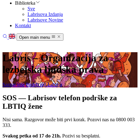
Biblioteka
Sve
Labrisova Izdanja
Labrisove Novine
Kontakt
Open main menu
Početna
Vesti
Labris – Organizacija za
Oblasti rada
O nama
lezbejska ljudska prava
Biblioteka
Kontakt
Saznaj više
Podrži rad Labrisa
SOS — Labrisov telefon podrške za
LBTIQ žene
Nisi sama. Razgovor može biti prvi korak. Pozovi nas na 0800 003
333.
Svakog petka od 17 do 21h.
Pozivi su besplatni.