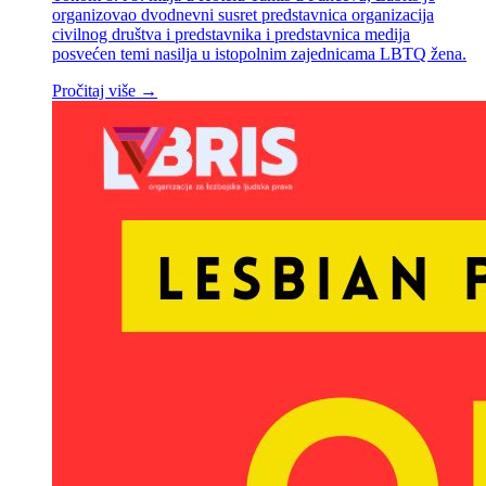
organizovao dvodnevni susret predstavnica organizacija
civilnog društva i predstavnika i predstavnica medija
posvećen temi nasilja u istopolnim zajednicama LBTQ žena.
Pročitaj više →