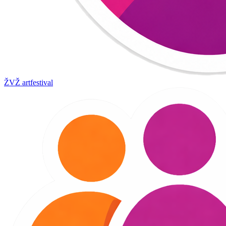
ŽVŽ artfestival