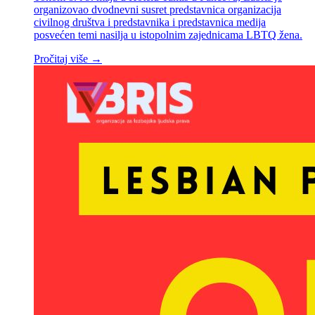
organizovao dvodnevni susret predstavnica organizacija
civilnog društva i predstavnika i predstavnica medija
posvećen temi nasilja u istopolnim zajednicama LBTQ žena.
Pročitaj više →