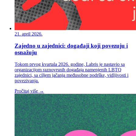
21. april 2026.
Zajedno u zajednici: događaji koji povezuju i
osnažuju
Tokom prvog kvartala 2026. godine, Labris je nastavio sa
organizacijom raznovrsnih događaja namenjenih LBTQ
zajednici, sa ciljem jačanja međusobne podrške, vidljivosti i
povezivanja.
Pročitaj više →