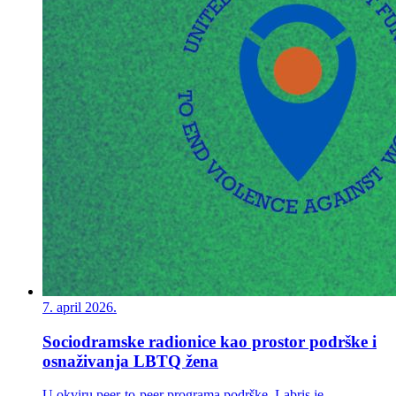
7. april 2026.
Sociodramske radionice kao prostor podrške i
osnaživanja LBTQ žena
U okviru peer-to-peer programa podrške, Labris je