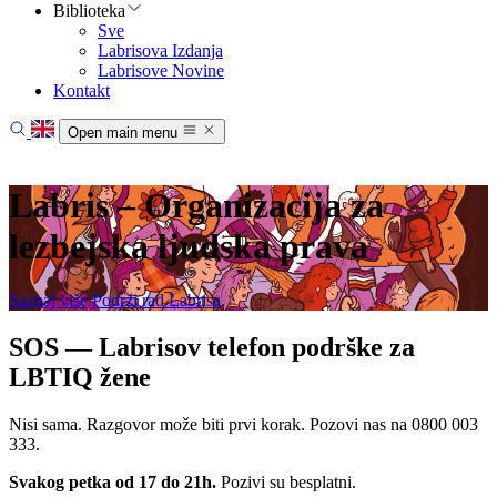
Biblioteka
Sve
Labrisova Izdanja
Labrisove Novine
Kontakt
Open main menu
Početna
Vesti
Labris – Organizacija za
Oblasti rada
O nama
lezbejska ljudska prava
Biblioteka
Kontakt
Saznaj više
Podrži rad Labrisa
SOS — Labrisov telefon podrške za
LBTIQ žene
Nisi sama. Razgovor može biti prvi korak. Pozovi nas na 0800 003
333.
Svakog petka od 17 do 21h.
Pozivi su besplatni.