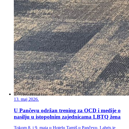
13. maj 2026.
U Pančevu održan trening za OCD i medije o
nasilju u istopolnim zajednicama LBTQ žena
Tokom 8. i 9. maja u Hotelu Tamiš u Pančevu, Labris je