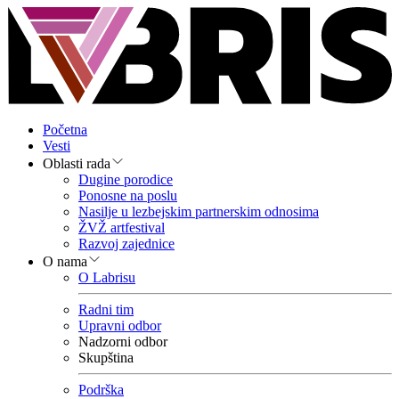
Početna
Vesti
Oblasti rada
Dugine porodice
Ponosne na poslu
Nasilje u lezbejskim partnerskim odnosima
ŽVŽ artfestival
Razvoj zajednice
O nama
O Labrisu
Radni tim
Upravni odbor
Nadzorni odbor
Skupština
Podrška