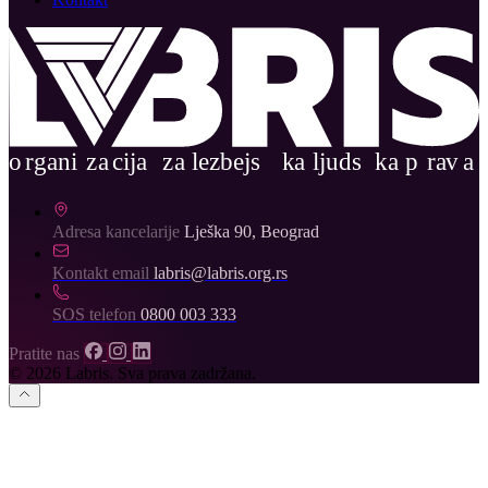
Adresa kancelarije
Lješka 90, Beograd
Kontakt email
labris@labris.org.rs
SOS telefon
0800 003 333
Pratite nas
© 2026 Labris. Sva prava zadržana.