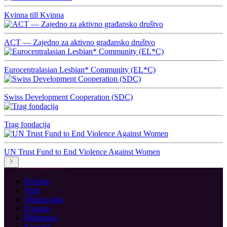
Kvinna till Kvinna
ACT — Zajedno za aktivno građansko društvo
Eurocentralasian Lesbian* Community (EL*C)
Swiss Development Cooperation (SDC)
Trag fondacija
UN Trust Fund to End Violence Against Women
Početna
Vesti
Oblasti rada
O nama
Biblioteka
Kontakt