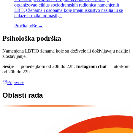
organizovao ciklus sociodramskih radionica namenjenih
LBTQ ženama i osobama koje imaju iskustvo nasilja ili se
nalaze u riziku od nasilja.
Pročitaj više →
Psihološka podrška
Namenjena LBTIQ ženama koje su doživele ili doživljavaju nasilje i
zlostavljanje.
Sesije
— ponedeljkom od 20h do 22h.
Instagram chat
— utorkom
od 20h do 22h.
Prijavi se
Oblasti rada