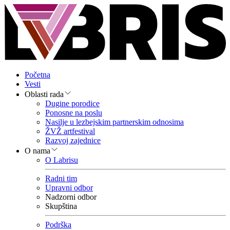
Početna
Vesti
Oblasti rada
Dugine porodice
Ponosne na poslu
Nasilje u lezbejskim partnerskim odnosima
ŽVŽ artfestival
Razvoj zajednice
O nama
O Labrisu
Radni tim
Upravni odbor
Nadzorni odbor
Skupština
Podrška