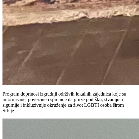
Program doprinosi izgradnji održivih lokalnih zajednica koje su
informisane, povezane i spremne da pruže podršku, stvarajući
sigurnije i inkluzivnije okruženje za život LGBTI osoba širom
Srbije.