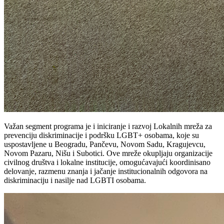
Važan segment programa je i iniciranje i razvoj Lokalnih mreža za
prevenciju diskriminacije i podršku LGBT+ osobama, koje su
uspostavljene u Beogradu, Pančevu, Novom Sadu, Kragujevcu,
Novom Pazaru, Nišu i Subotici. Ove mreže okupljaju organizacije
civilnog društva i lokalne institucije, omogućavajući koordinisano
delovanje, razmenu znanja i jačanje institucionalnih odgovora na
diskriminaciju i nasilje nad LGBTI osobama.