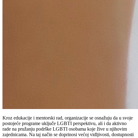
Kroz edukacije i mentorski rad, organizacije se osnažuju da u svoje
postojeće programe uključe LGBTI perspektivu, ali i da aktivno
rade na pružanju podrške LGBTI osobama koje žive u njihovim
zajednicama. Na taj način se doprinosi većoj vidljivosti, dostupnosti