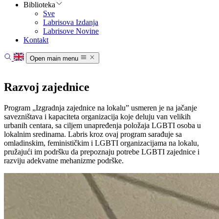
Biblioteka
Sve
Labrisova Izdanja
Labrisove Novine
Kontakt
Open main menu
Početna
Vesti
Razvoj zajednice
Oblasti rada
O nama
Program „Izgradnja zajednice na lokalu” usmeren je na jačanje
Biblioteka
savezništava i kapaciteta organizacija koje deluju van velikih
Kontakt
urbanih centara, sa ciljem unapređenja položaja LGBTI osoba u
lokalnim sredinama. Labris kroz ovaj program sarađuje sa
omladinskim, feminističkim i LGBTI organizacijama na lokalu,
pružajući im podršku da prepoznaju potrebe LGBTI zajednice i
razviju adekvatne mehanizme podrške.