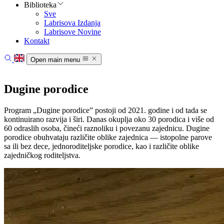
Biblioteka
Sve
Labrisova Izdanja
Labrisove Novine
Kontakt
Open main menu
Početna
Vesti
Dugine porodice
Oblasti rada
O nama
Program „Dugine porodice” postoji od 2021. godine i od tada se
Biblioteka
kontinuirano razvija i širi. Danas okuplja oko 30 porodica i više od
Kontakt
60 odraslih osoba, čineći raznoliku i povezanu zajednicu. Dugine
porodice obuhvataju različite oblike zajednica — istopolne parove
sa ili bez dece, jednoroditeljske porodice, kao i različite oblike
zajedničkog roditeljstva.