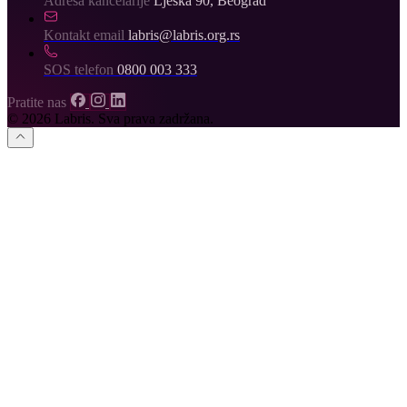
Adresa kancelarije
Lješka 90, Beograd
Kontakt email
labris@labris.org.rs
SOS telefon
0800 003 333
Pratite nas
© 2026 Labris. Sva prava zadržana.