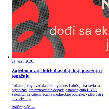
21. april 2026.
Zajedno u zajednici: događaji koji povezuju i
osnažuju
Tokom prvog kvartala 2026. godine, Labris je nastavio sa
organizacijom raznovrsnih događaja namenjenih LBTQ
zajednici, sa ciljem jačanja međusobne podrške, vidljivosti i
povezivanja.
Pročitaj više →