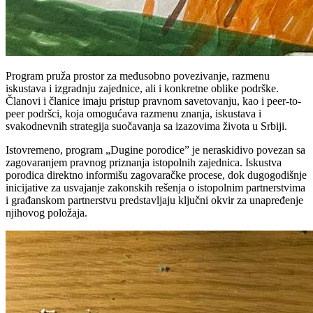
Program pruža prostor za međusobno povezivanje, razmenu
iskustava i izgradnju zajednice, ali i konkretne oblike podrške.
Članovi i članice imaju pristup pravnom savetovanju, kao i peer-to-
peer podršci, koja omogućava razmenu znanja, iskustava i
svakodnevnih strategija suočavanja sa izazovima života u Srbiji.
Istovremeno, program „Dugine porodice” je neraskidivo povezan sa
zagovaranjem pravnog priznanja istopolnih zajednica. Iskustva
porodica direktno informišu zagovaračke procese, dok dugogodišnje
inicijative za usvajanje zakonskih rešenja o istopolnim partnerstvima
i građanskom partnerstvu predstavljaju ključni okvir za unapređenje
njihovog položaja.