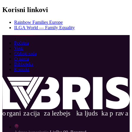
Korisni linkovi
Rainbow Families Europe
ILGA World — Family Equality
Početna
Vesti
Oblasti rada
O nama
Biblioteka
Kontakt