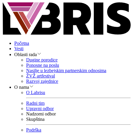
Početna
Vesti
Oblasti rada
Dugine porodice
Ponosne na poslu
Nasilje u lezbejskim partnerskim odnosima
ŽVŽ artfestival
Razvoj zajednice
O nama
O Labrisu
Radni tim
Upravni odbor
Nadzorni odbor
Skupština
Podrška