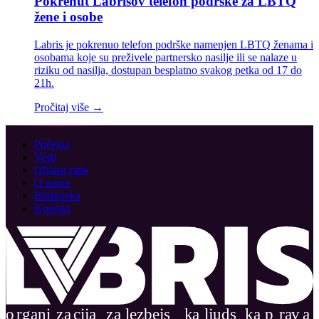
Pokrenut Labrisov telefon podrške za LBTQ
žene i osobe
Labris je pokrenuo telefon podrške namenjen LBTQ ženama i
osobama koje su preživele partnersko nasilje ili se nalaze u
riziku od nasilja, dostupan besplatno svakog petka od 17 do
21h.
Pročitaj više →
Početna
Vesti
Oblasti rada
O nama
Biblioteka
Kontakt