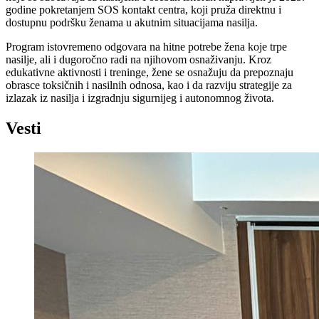
godine pokretanjem SOS kontakt centra, koji pruža direktnu i
dostupnu podršku ženama u akutnim situacijama nasilja.
Program istovremeno odgovara na hitne potrebe žena koje trpe
nasilje, ali i dugoročno radi na njihovom osnaživanju. Kroz
edukativne aktivnosti i treninge, žene se osnažuju da prepoznaju
obrasce toksičnih i nasilnih odnosa, kao i da razviju strategije za
izlazak iz nasilja i izgradnju sigurnijeg i autonomnog života.
Vesti