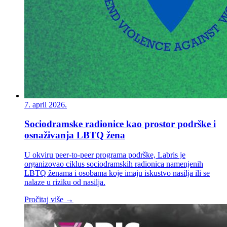
7. april 2026.
Sociodramske radionice kao prostor podrške i
osnaživanja LBTQ žena
U okviru peer-to-peer programa podrške, Labris je
organizovao ciklus sociodramskih radionica namenjenih
LBTQ ženama i osobama koje imaju iskustvo nasilja ili se
nalaze u riziku od nasilja.
Pročitaj više →