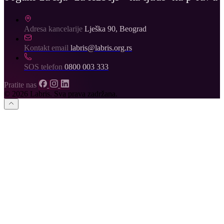
Adresa kancelarije
Lješka 90, Beograd
Kontakt email
labris@labris.org.rs
SOS telefon
0800 003 333
Pratite nas
© 2026 Labris. Sva prava zadržana.