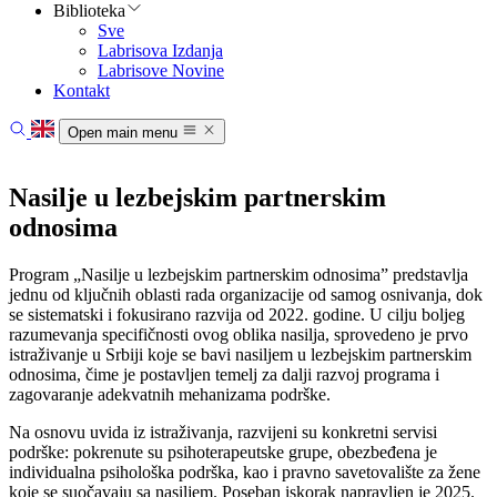
Biblioteka
Sve
Labrisova Izdanja
Labrisove Novine
Kontakt
Open main menu
Početna
Vesti
Nasilje u lezbejskim partnerskim
Oblasti rada
odnosima
O nama
Biblioteka
Program „Nasilje u lezbejskim partnerskim odnosima” predstavlja
Kontakt
jednu od ključnih oblasti rada organizacije od samog osnivanja, dok
se sistematski i fokusirano razvija od 2022. godine. U cilju boljeg
razumevanja specifičnosti ovog oblika nasilja, sprovedeno je prvo
istraživanje u Srbiji koje se bavi nasiljem u lezbejskim partnerskim
odnosima, čime je postavljen temelj za dalji razvoj programa i
zagovaranje adekvatnih mehanizama podrške.
Na osnovu uvida iz istraživanja, razvijeni su konkretni servisi
podrške: pokrenute su psihoterapeutske grupe, obezbeđena je
individualna psihološka podrška, kao i pravno savetovalište za žene
koje se suočavaju sa nasiljem. Poseban iskorak napravljen je 2025.