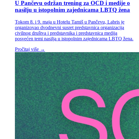
U Pančevu održan trening za OCD i medije o
nasilju u istopolnim zajednicama LBTQ žena
Tokom 8. i 9. maja u Hotelu Tamiš u Pančevu, Labris je
organizovao dvodnevni susret predstavnica organizacija
civilnog društva i predstavnika i predstavnica medija
posvećen temi nasilja u istopolnim zajednicama LBTQ žena.
Pročitaj više →