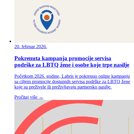
20. februar 2026.
Pokrenuta kampanja promocije servisa
podrške za LBTQ žene i osobe koje trpe nasilje
Početkom 2026. godine, Labris je pokrenuo online kampanju
sa ciljem promocije dostupnih servisa podrške za LBTQ žene
koje su preživele ili preživljavaju partnersko nasilje.
Pročitaj više →