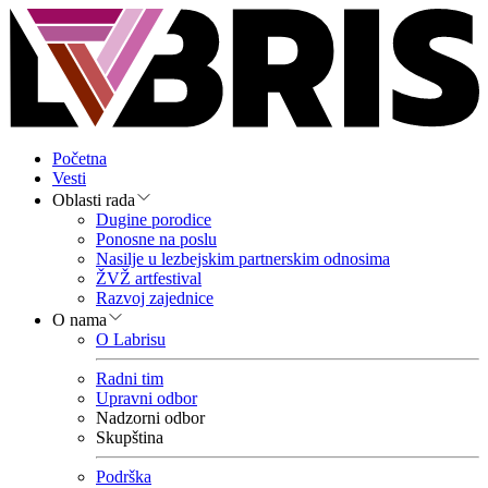
Početna
Vesti
Oblasti rada
Dugine porodice
Ponosne na poslu
Nasilje u lezbejskim partnerskim odnosima
ŽVŽ artfestival
Razvoj zajednice
O nama
O Labrisu
Radni tim
Upravni odbor
Nadzorni odbor
Skupština
Podrška