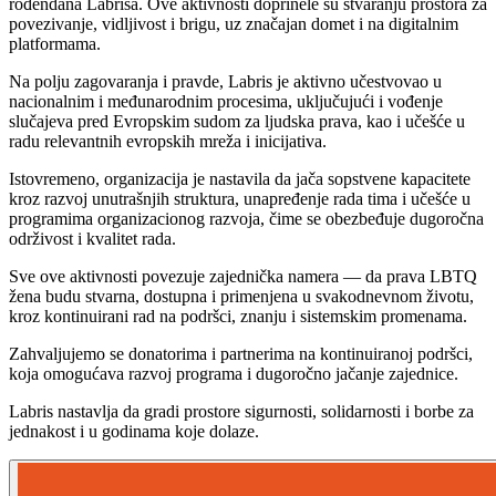
rođendana Labrisa. Ove aktivnosti doprinele su stvaranju prostora za
povezivanje, vidljivost i brigu, uz značajan domet i na digitalnim
platformama.
Na polju zagovaranja i pravde, Labris je aktivno učestvovao u
nacionalnim i međunarodnim procesima, uključujući i vođenje
slučajeva pred Evropskim sudom za ljudska prava, kao i učešće u
radu relevantnih evropskih mreža i inicijativa.
Istovremeno, organizacija je nastavila da jača sopstvene kapacitete
kroz razvoj unutrašnjih struktura, unapređenje rada tima i učešće u
programima organizacionog razvoja, čime se obezbeđuje dugoročna
održivost i kvalitet rada.
Sve ove aktivnosti povezuje zajednička namera — da prava LBTQ
žena budu stvarna, dostupna i primenjena u svakodnevnom životu,
kroz kontinuirani rad na podršci, znanju i sistemskim promenama.
Zahvaljujemo se donatorima i partnerima na kontinuiranoj podršci,
koja omogućava razvoj programa i dugoročno jačanje zajednice.
Labris nastavlja da gradi prostore sigurnosti, solidarnosti i borbe za
jednakost i u godinama koje dolaze.