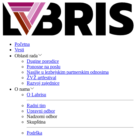
Početna
Vesti
Oblasti rada
Dugine porodice
Ponosne na poslu
Nasilje u lezbejskim partnerskim odnosima
ŽVŽ artfestival
Razvoj zajednice
O nama
O Labrisu
Radni tim
Upravni odbor
Nadzorni odbor
Skupština
Podrška