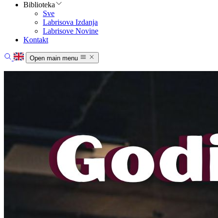
Biblioteka
Sve
Labrisova Izdanja
Labrisove Novine
Kontakt
Open main menu
Početna
Vesti
Oblasti rada
O nama
Biblioteka
Kontakt