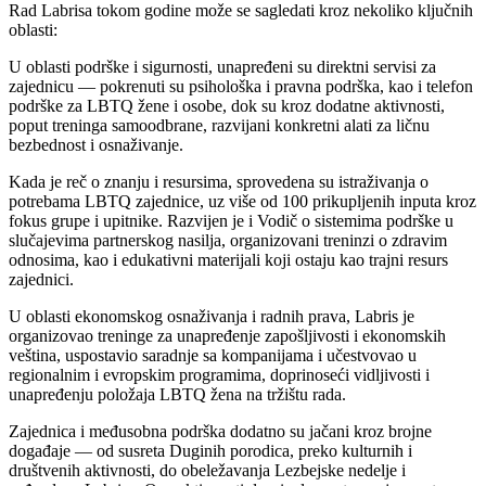
Rad Labrisa tokom godine može se sagledati kroz nekoliko ključnih
oblasti:
U oblasti podrške i sigurnosti, unapređeni su direktni servisi za
zajednicu — pokrenuti su psihološka i pravna podrška, kao i telefon
podrške za LBTQ žene i osobe, dok su kroz dodatne aktivnosti,
poput treninga samoodbrane, razvijani konkretni alati za ličnu
bezbednost i osnaživanje.
Kada je reč o znanju i resursima, sprovedena su istraživanja o
potrebama LBTQ zajednice, uz više od 100 prikupljenih inputa kroz
fokus grupe i upitnike. Razvijen je i Vodič o sistemima podrške u
slučajevima partnerskog nasilja, organizovani treninzi o zdravim
odnosima, kao i edukativni materijali koji ostaju kao trajni resurs
zajednici.
U oblasti ekonomskog osnaživanja i radnih prava, Labris je
organizovao treninge za unapređenje zapošljivosti i ekonomskih
veština, uspostavio saradnje sa kompanijama i učestvovao u
regionalnim i evropskim programima, doprinoseći vidljivosti i
unapređenju položaja LBTQ žena na tržištu rada.
Zajednica i međusobna podrška dodatno su jačani kroz brojne
događaje — od susreta Duginih porodica, preko kulturnih i
društvenih aktivnosti, do obeležavanja Lezbejske nedelje i